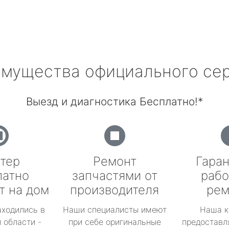
мущества официального се
Выезд и диагностика Бесплатно!*
тер
Ремонт
Гаран
латно
запчастями от
рабо
т на дом
производителя
рем
аходились в
Наши специалисты имеют
Наша к
 области -
при себе оригинальные
предоставл