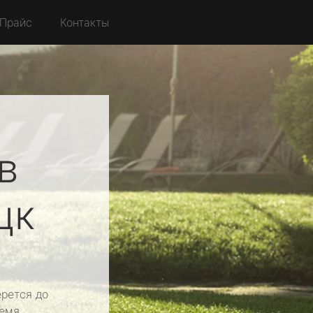
Прайс
Контакты
в
цк
рется до
емя.