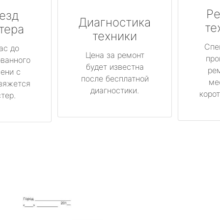
Ре
езд
Диагностика
те
тера
техники
Спе
ас до
Цена за ремонт
про
ованного
будет известна
ре
ени с
после бесплатной
ме
вяжется
диагностики.
корот
тер.