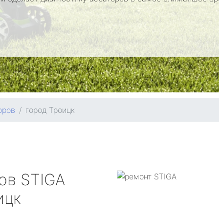
оров
город Троицк
ров
STIGA
ицк