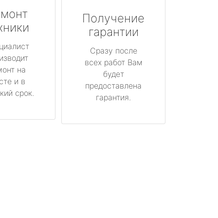
монт
Получение
хники
гарантии
циалист
Сразу после
изводит
всех работ Вам
монт на
будет
сте и в
предоставлена
кий срок.
гарантия.