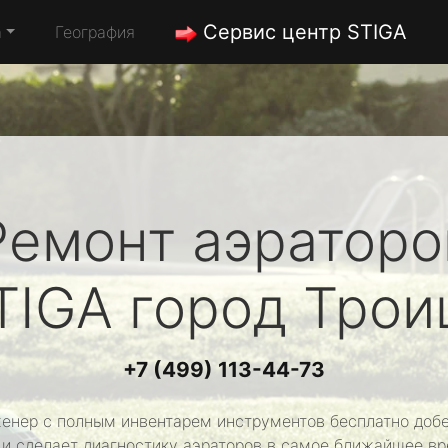
Сервис центр STIGA
а
География
Ремонт аэраторо
TIGA
город Трои
+7 (499) 113-44-73
енер с полным инвентарем инструментов бесплатно добе
 и сделает диагностику аэраторов в самое ближайшее вр