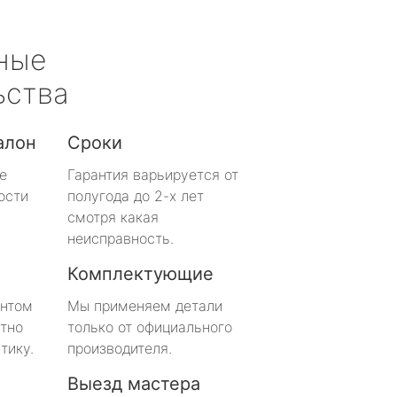
ные
ьства
алон
Сроки
е
Гарантия варьируется от
ости
полугода до 2-х лет
смотря какая
неисправность.
Комплектующие
онтом
Мы применяем детали
тно
только от официального
тику.
производителя.
Выезд мастера