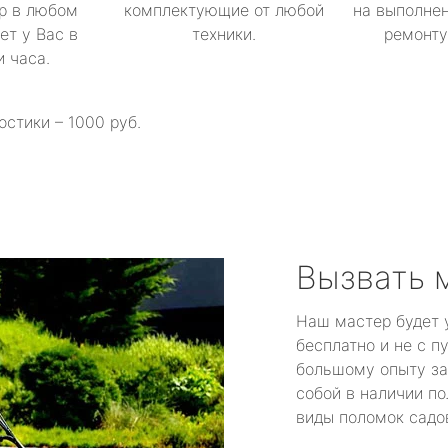
р в любом
комплектующие от любой
на выполнен
ет у Вас в
техники.
ремонту 
и часа.
остики – 1000 руб.
Вызвать 
Наш мастер будет 
бесплатно и не с п
большому опыту за
собой в наличии по
виды поломок садов