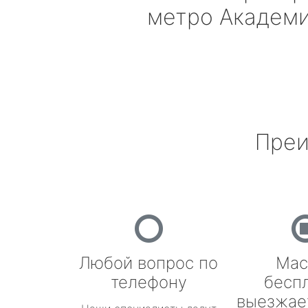
метро Академ
Преи
Любой вопрос по
Мас
телефону
бесп
выезжае