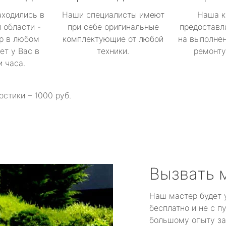
аходились в
Наши специалисты имеют
Наша к
 области -
при себе оригинальные
предоставл
р в любом
комплектующие от любой
на выполнен
ет у Вас в
техники.
ремонту 
и часа.
остики – 1000 руб.
Вызвать 
Наш мастер будет 
бесплатно и не с п
большому опыту за