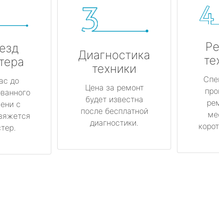
Ре
езд
Диагностика
те
тера
техники
Спе
ас до
Цена за ремонт
про
ованного
будет известна
ре
ени с
после бесплатной
ме
вяжется
диагностики.
корот
тер.