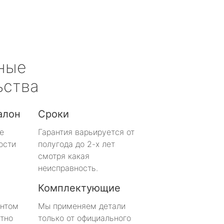
ные
ьства
алон
Сроки
е
Гарантия варьируется от
ости
полугода до 2-х лет
смотря какая
неисправность.
Комплектующие
онтом
Мы применяем детали
тно
только от официального