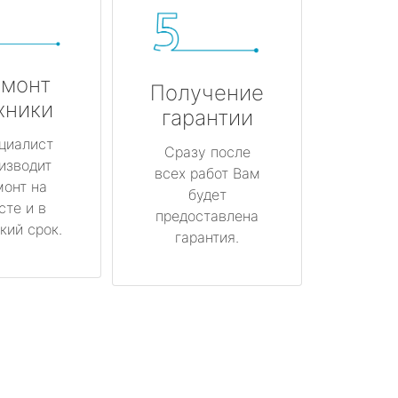
монт
Получение
хники
гарантии
циалист
Сразу после
изводит
всех работ Вам
монт на
будет
сте и в
предоставлена
кий срок.
гарантия.