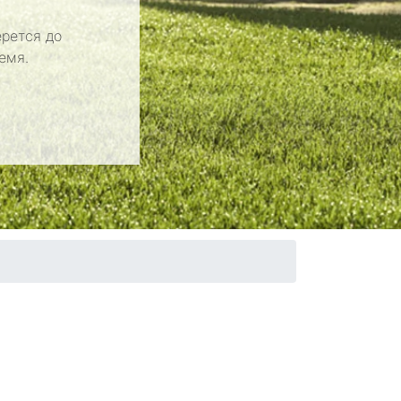
рется до
емя.