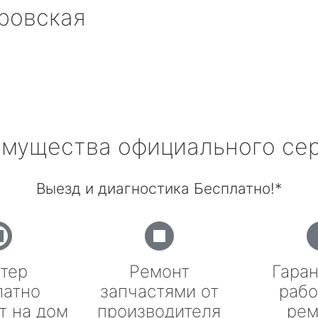
ровская
мущества официального се
Выезд и диагностика Бесплатно!*
тер
Ремонт
Гаран
латно
запчастями от
рабо
т на дом
производителя
рем