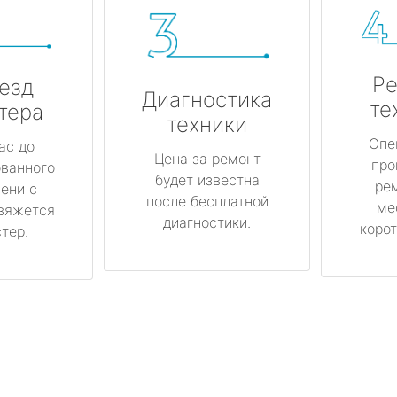
Ре
езд
Диагностика
те
тера
техники
Спе
ас до
Цена за ремонт
про
ованного
будет известна
ре
ени с
после бесплатной
ме
вяжется
диагностики.
корот
тер.