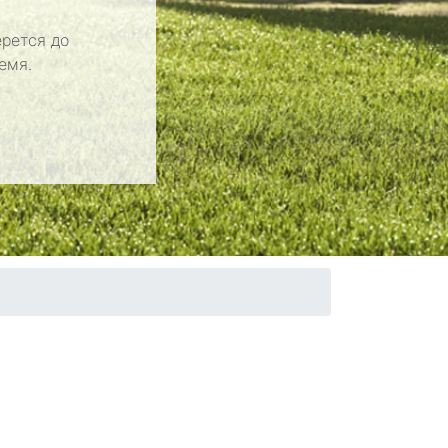
рется до
емя.