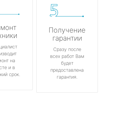
монт
Получение
хники
гарантии
циалист
Сразу после
изводит
всех работ Вам
монт на
будет
сте и в
предоставлена
кий срок.
гарантия.