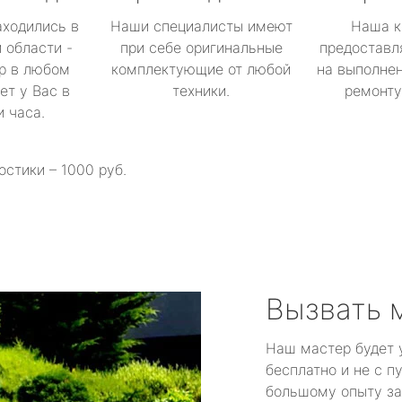
аходились в
Наши специалисты имеют
Наша к
 области -
при себе оригинальные
предоставл
р в любом
комплектующие от любой
на выполнен
ет у Вас в
техники.
ремонту 
и часа.
остики – 1000 руб.
Вызвать 
Наш мастер будет 
бесплатно и не с п
большому опыту за