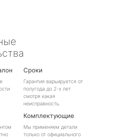
ные
ьства
алон
Сроки
е
Гарантия варьируется от
ости
полугода до 2-х лет
смотря какая
неисправность.
Комплектующие
онтом
Мы применяем детали
тно
только от официального