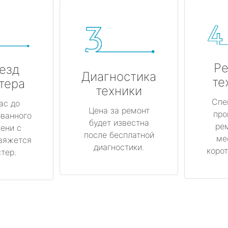
Ре
езд
Диагностика
те
тера
техники
Спе
ас до
Цена за ремонт
про
ованного
будет известна
ре
ени с
после бесплатной
ме
вяжется
диагностики.
корот
тер.