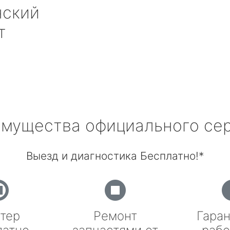
нский
т
мущества официального се
Выезд и диагностика Бесплатно!*
тер
Ремонт
Гаран