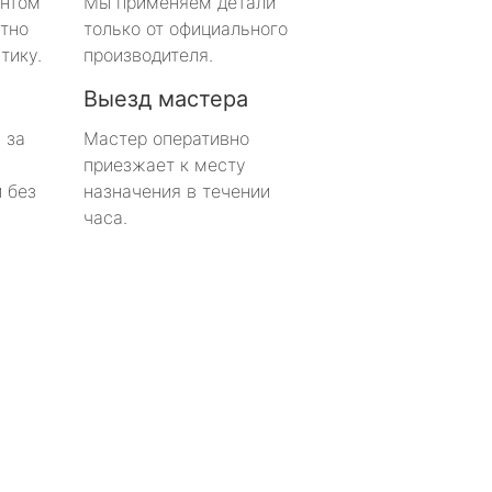
онтом
Мы применяем детали
тно
только от официального
тику.
производителя.
Выезд мастера
 за
Мастер оперативно
приезжает к месту
 без
назначения в течении
часа.