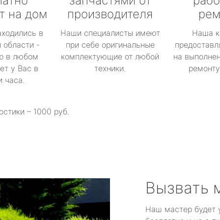
латно
запчастями от
рабо
т на дом
производителя
рем
аходились в
Наши специалисты имеют
Наша к
 области -
при себе оригинальные
предоставл
р в любом
комплектующие от любой
на выполнен
ет у Вас в
техники.
ремонту 
и часа.
остики – 1000 руб.
Вызвать 
Наш мастер будет 