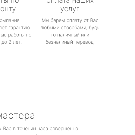
ты по
оплата наших
онту
услуг
омпания
Мы берем оплату от Вас
яет гарантию
любыми способами, будь
ые работы по
то наличный или
до 2 лет.
безналиный перевод.
мастера
у Вас в течении часа совершенно