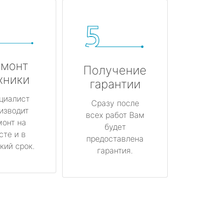
монт
Получение
хники
гарантии
циалист
Сразу после
изводит
всех работ Вам
монт на
будет
сте и в
предоставлена
кий срок.
гарантия.