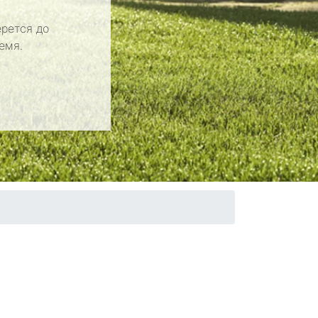
рется до
емя.