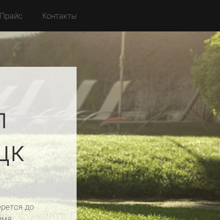
Прайс
Контакты
л
цк
рется до
емя.