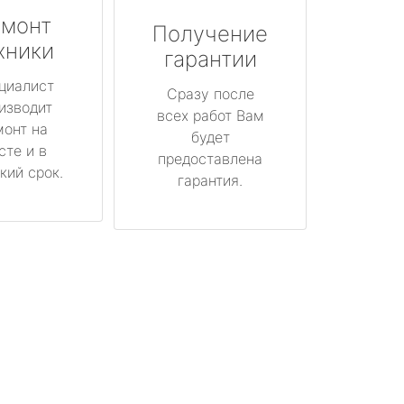
монт
Получение
хники
гарантии
циалист
Сразу после
изводит
всех работ Вам
монт на
будет
сте и в
предоставлена
кий срок.
гарантия.