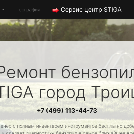
Сервис центр STIGA
а
География
Ремонт бензопи
TIGA
город Трои
+7 (499) 113-44-73
енер с полным инвентарем инструментов бесплатно добе
 и сделает диагностику бензопил в самое ближайшее вр