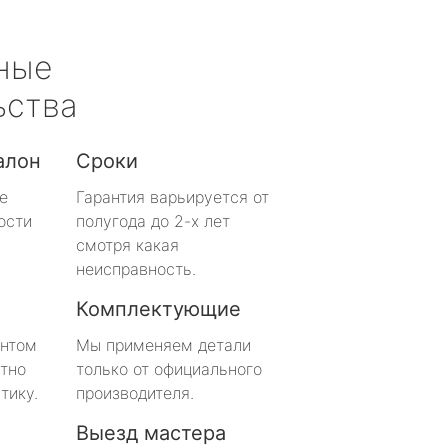
ные
ьства
алон
Сроки
е
Гарантия варьируется от
ости
полугода до 2-х лет
смотря какая
неисправность.
Комплектующие
онтом
Мы применяем детали
тно
только от официального
тику.
производителя.
Выезд мастера