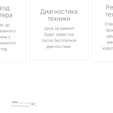
Ре
езд
Диагностика
те
тера
техники
Спе
ас до
Цена за ремонт
про
ованного
будет известна
ре
ени с
после бесплатной
ме
вяжется
диагностики.
корот
тер.