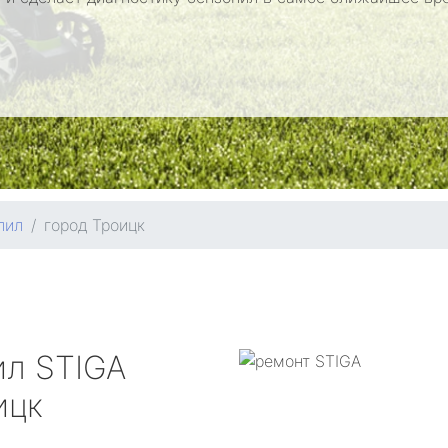
пил
город Троицк
ил
STIGA
ицк