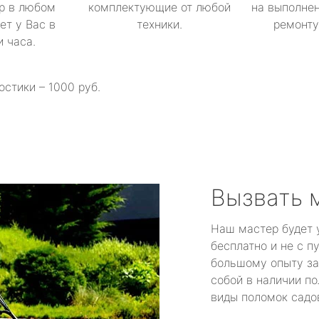
р в любом
комплектующие от любой
на выполнен
ет у Вас в
техники.
ремонту 
и часа.
остики – 1000 руб.
Вызвать 
Наш мастер будет 
бесплатно и не с п
большому опыту за
собой в наличии по
виды поломок садов