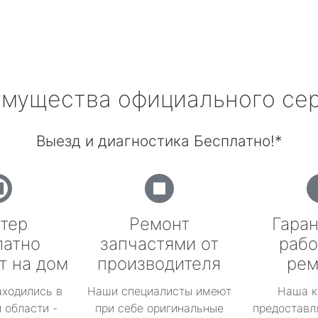
мущества официального се
Выезд и диагностика Бесплатно!*
тер
Ремонт
Гаран
латно
запчастями от
рабо
т на дом
производителя
рем
аходились в
Наши специалисты имеют
Наша к
 области -
при себе оригинальные
предоставл