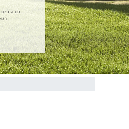
рется до
емя.