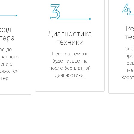
Ре
езд
Диагностика
те
тера
техники
Спе
ас до
Цена за ремонт
про
ованного
будет известна
ре
ени с
после бесплатной
ме
вяжется
диагностики.
корот
тер.