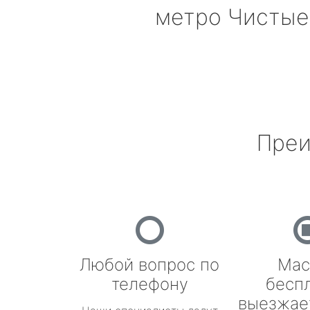
метро Чистые
Преи
Любой вопрос по
Мас
телефону
бесп
выезжае