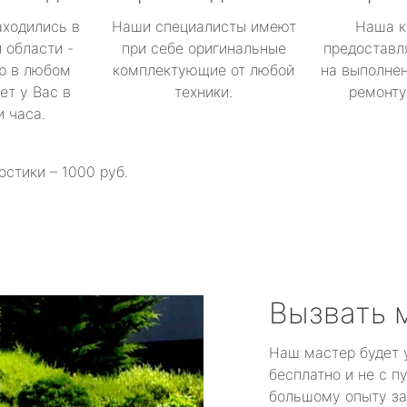
аходились в
Наши специалисты имеют
Наша к
 области -
при себе оригинальные
предоставл
р в любом
комплектующие от любой
на выполнен
ет у Вас в
техники.
ремонту 
и часа.
остики – 1000 руб.
Вызвать 
Наш мастер будет 
бесплатно и не с п
большому опыту за