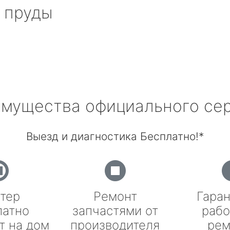
 пруды
мущества официального се
Выезд и диагностика Бесплатно!*
тер
Ремонт
Гаран
латно
запчастями от
рабо
т на дом
производителя
рем