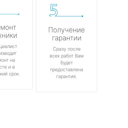
монт
Получение
хники
гарантии
циалист
Сразу после
изводит
всех работ Вам
монт на
будет
сте и в
предоставлена
кий срок.
гарантия.