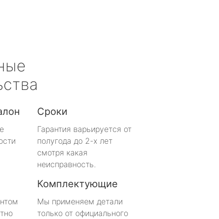
ные
ьства
алон
Сроки
е
Гарантия варьируется от
ости
полугода до 2-х лет
смотря какая
неисправность.
Комплектующие
онтом
Мы применяем детали
тно
только от официального