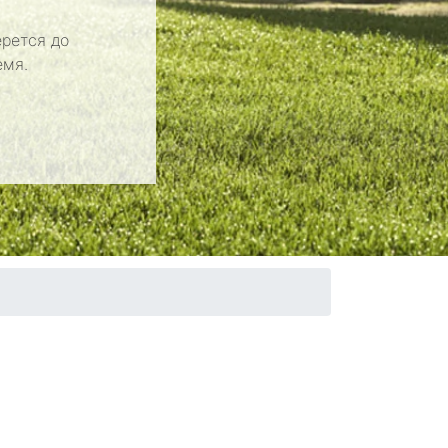
рется до
емя.