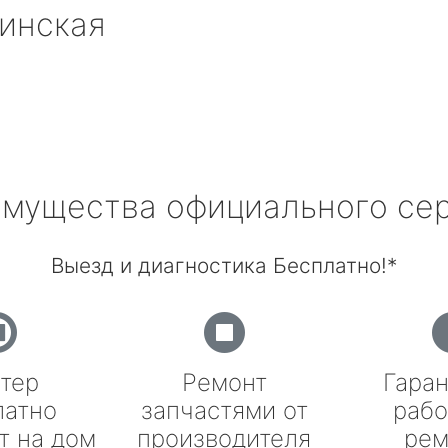
инская
мущества официального се
Выезд и диагностика Бесплатно!*
тер
Ремонт
Гаран
латно
запчастями от
рабо
т на дом
производителя
рем