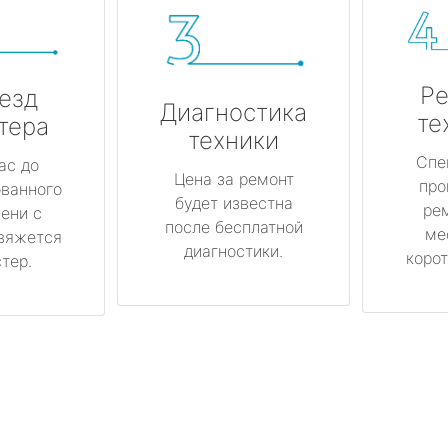
Ре
езд
Диагностика
те
тера
техники
Спе
ас до
Цена за ремонт
про
ованного
будет известна
ре
ени с
после бесплатной
ме
вяжется
диагностики.
корот
тер.