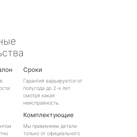
ные
ьства
алон
Сроки
е
Гарантия варьируется от
ости
полугода до 2-х лет
смотря какая
неисправность.
Комплектующие
онтом
Мы применяем детали
тно
только от официального