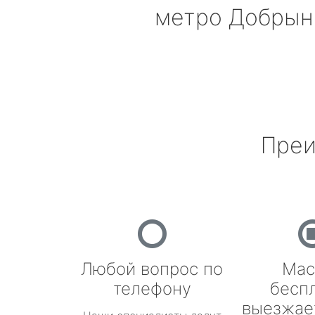
метро Добрын
Преи
Любой вопрос по
Мас
телефону
бесп
выезжае