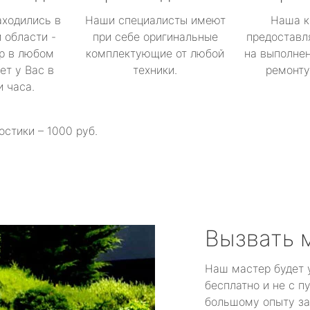
аходились в
Наши специалисты имеют
Наша к
 области -
при себе оригинальные
предоставл
р в любом
комплектующие от любой
на выполнен
ет у Вас в
техники.
ремонту 
и часа.
остики – 1000 руб.
Вызвать 
Наш мастер будет 
бесплатно и не с п
большому опыту за