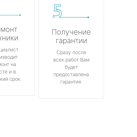
монт
Получение
хники
гарантии
циалист
Сразу после
изводит
всех работ Вам
монт на
будет
сте и в
предоставлена
кий срок.
гарантия.