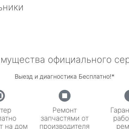
ьники
мущества официального се
Выезд и диагностика Бесплатно!*
тер
Ремонт
Гаран
латно
запчастями от
рабо
т на дом
производителя
рем