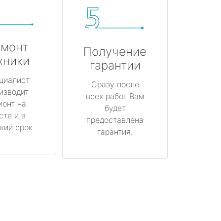
монт
Получение
хники
гарантии
циалист
Сразу после
изводит
всех работ Вам
монт на
будет
сте и в
предоставлена
кий срок.
гарантия.