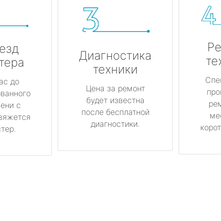
Ре
езд
Диагностика
те
тера
техники
Спе
ас до
Цена за ремонт
про
ованного
будет известна
ре
ени с
после бесплатной
ме
вяжется
диагностики.
корот
тер.