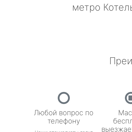
метро Котел
Преи
Любой вопрос по
Мас
телефону
бесп
выезжае