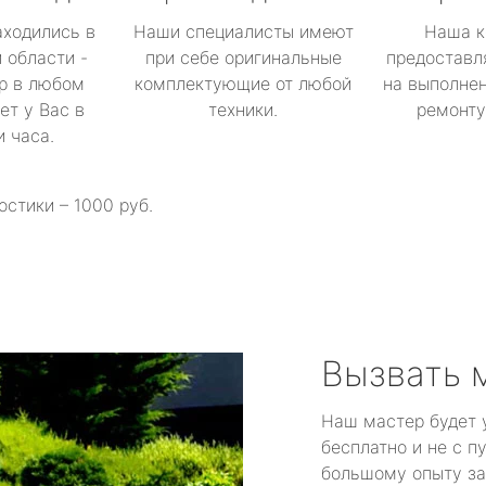
аходились в
Наши специалисты имеют
Наша к
 области -
при себе оригинальные
предоставл
р в любом
комплектующие от любой
на выполнен
ет у Вас в
техники.
ремонту 
и часа.
остики – 1000 руб.
Вызвать 
Наш мастер будет 
бесплатно и не с п
большому опыту за