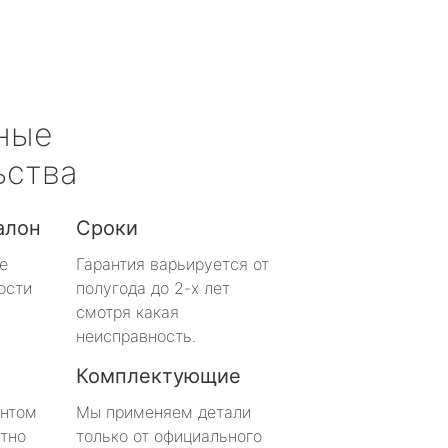
ные
ьства
алон
Сроки
е
Гарантия варьируется от
ости
полугода до 2-х лет
смотря какая
неисправность.
Комплектующие
онтом
Мы применяем детали
тно
только от официального