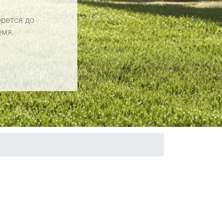
рется до
емя.